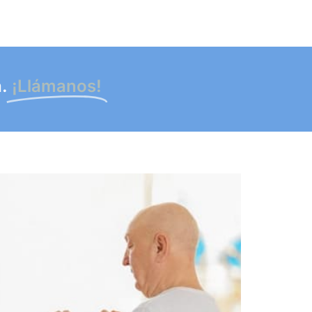
.
¡Llámanos!​