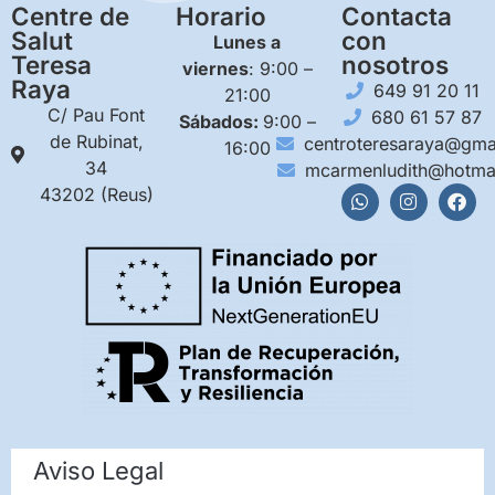
Centre de
Horario
Contacta
Salut
con
Lunes a
Teresa
nosotros
viernes
: 9:00 –
Raya
649 91 20 11
21:00
C/ Pau Font
680 61 57 87
Sábados:
9:00 –
de Rubinat,
centroteresaraya@gma
16:00
34
mcarmenludith@hotma
43202 (Reus)
Aviso Legal