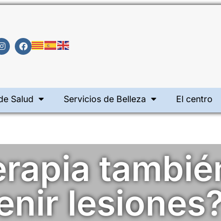
de Salud
Servicios de Belleza
El centro
erapia tambié
enir lesiones