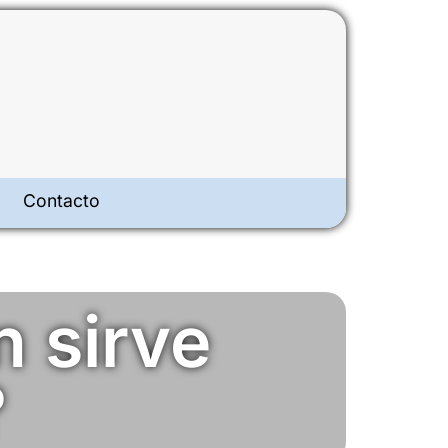
Contacto
n sirve
?