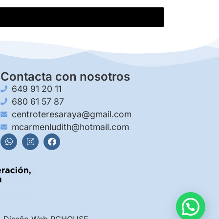
Contacta con nosotros
649 91 20 11
680 61 57 87
centroteresaraya@gmail.com
mcarmenludith@hotmail.com
Diseño Web PCHOUSE