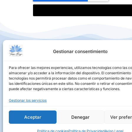
Centre de Salut Teresa Raya
Gestionar consentimiento
C/ Pau Font de Rubinat, 34
43202 (Reus)
Para ofrecer las mejores experiencias, utilizamos tecnologías como las c
almacenar y/o acceder a la información del dispositivo. El consentimiento
tecnologías nos permitirá procesar datos como el comportamiento de na
las identificaciones únicas en este sitio. No consentir o retirar el consenti
puede afectar negativamente a ciertas características y funciones.
Gestionar los servicios
Aceptar
Denegar
Ver prefe
Política de cookies
Política de Privacidad
Aviso Legal
Aviso Legal
Polític