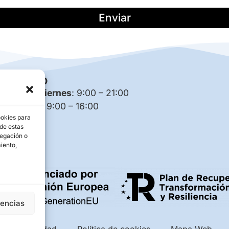
Enviar
Horario
Lunes a viernes
: 9:00 – 21:00
Sábados:
9:00 – 16:00
ookies para
 de estas
vegación o
miento,
rencias
a de Privacidad
Política de cookies
Mapa Web