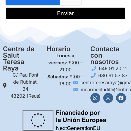
Enviar
Centre de
Horario
Contacta
Salut
con
Lunes a
Teresa
nosotros
viernes
: 9:00 –
Raya
649 91 20 11
21:00
C/ Pau Font
680 61 57 87
Sábados:
9:00 –
de Rubinat,
centroteresaraya@gma
16:00
34
mcarmenludith@hotma
43202 (Reus)