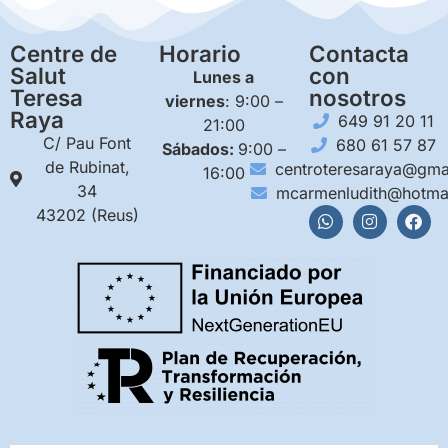
Centre de
Horario
Contacta
Salut
con
Lunes a
Teresa
nosotros
viernes
: 9:00 –
Raya
649 91 20 11
21:00
C/ Pau Font
680 61 57 87
Sábados:
9:00 –
de Rubinat,
centroteresaraya@gma
16:00
34
mcarmenludith@hotma
43202 (Reus)